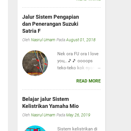
lur, maaf nih sekarang
kum3n.com jarang
Jalur Sistem Pengapian
membahas Masalah
dan Penerangan Suzuki
di Motor Injeksi
Satria F
karena sekarang
Oleh
Nasrul Umam
Pada
August 01, 2018
jarang menemui
motor tersebut, yaah
Nek ora FU ora I love
namanya juga bengkel
you,..🎵🎵 oooops
di desa lur, adanya
teko-teko kok nyanyi.
motor-motor tua. 😂
😂 Haha. Selamat
Sebelum nya perlu
READ MORE
malam dulur, di
anda ketahui di motor
update artikel kali ini
mega pro ini memiliki
kita akan membahas
sistem pengapian DC,
Belajar jalur Sistem
jalur sistem
yaitu arus dari spul
Kelistrikan Yamaha Mio
kelistrikan di motor
hanya berfungsi
Oleh
Nasrul Umam
Pada
May 26, 2019
suzuki Satria F lur.
sebagai pengisian
Mumpung ada motor
tidak ada spul
Sistem kelistrikan di