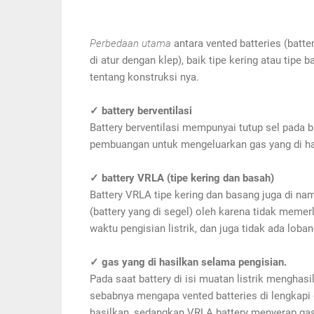
Perbedaan utama
antara vented batteries (batte
di atur dengan klep), baik tipe kering atau tipe
tentang konstruksi nya.
✓ battery berventilasi
Battery berventilasi mempunyai tutup sel pada 
pembuangan untuk mengeluarkan gas yang di hasi
✓ battery VRLA (tipe kering dan basah)
Battery VRLA tipe kering dan basang juga di na
(battery yang di segel) oleh karena tidak meme
waktu pengisian listrik, dan juga tidak ada lob
✓ gas yang di hasilkan selama pengisian.
Pada saat battery di isi muatan listrik menghas
sebabnya mengapa vented batteries di lengkapi
hasilkan, sedangkan VRLA battery menyerap gas-