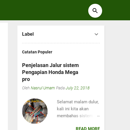
Label
Catatan Populer
Penjelasan Jalur sistem
Pengapian Honda Mega
pro
Oleh
Nasrul Umam
Pada
July 22, 2018
Selamat malam dulur,
kali ini kita akan
membahas sistem
kelistrikan di motor
READ MORE
Honda Mega pro ya