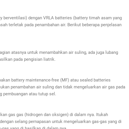
ry berventilasi) dengan VRLA batteries (battery timah asam yang
 basah terletak pada penambahan air. Berikut beberapa penjelasan
bagian atasnya untuk menambahkan air suling, ada juga lubang
lkan pada pengisian liatrik.
makan battery maintenance-free (MF) atau sealed batteries
rlukan penambahan air suling dan tidak mengeluarkan air gas pada
ang pembuangan atau tutup sel.
ilkan gas gas (hidrogen dan oksigen) di dalam nya. Itukah
 dengan selang pernapasan untuk mengeluarkan gas-gas yang di
gas yang di hasilkan di dalam nya.