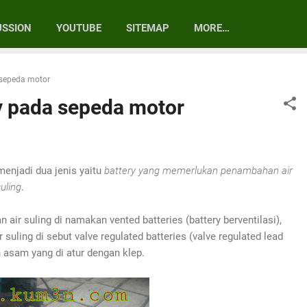
Skip to main content
USSION
YOUTUBE
SITEMAP
MORE…
 sepeda motor
ry pada sepeda motor
enjadi dua jenis yaitu
battery yang memerlukan penambahan air
uling
.
ir suling di namakan vented batteries (battery berventilasi),
uling di sebut valve regulated batteries (valve regulated lead
h asam yang di atur dengan klep.