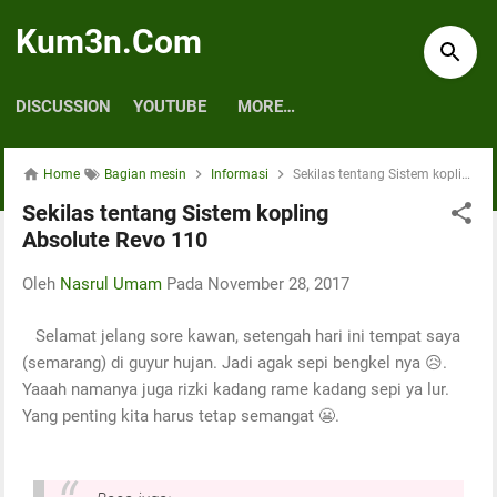
Skip to main content
Kum3n.Com
DISCUSSION
YOUTUBE
MORE…
Home
Bagian mesin
Informasi
Sekilas tentang Sistem kopling Absolute Revo 110
Sekilas tentang Sistem kopling
Absolute Revo 110
Oleh
Nasrul Umam
Pada
November 28, 2017
Selamat jelang sore kawan, setengah hari ini tempat saya
(semarang) di guyur hujan. Jadi agak sepi bengkel nya 😥.
Yaaah namanya juga rizki kadang rame kadang sepi ya lur.
Yang penting kita harus tetap semangat 😬.