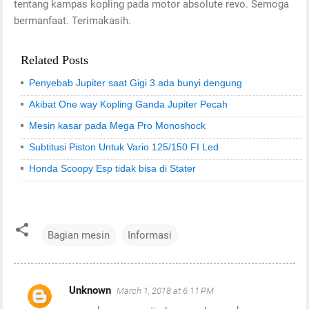
tentang kampas kopling pada motor absolute revo. Semoga
bermanfaat. Terimakasih.
Related Posts
Penyebab Jupiter saat Gigi 3 ada bunyi dengung
Akibat One way Kopling Ganda Jupiter Pecah
Mesin kasar pada Mega Pro Monoshock
Subtitusi Piston Untuk Vario 125/150 FI Led
Honda Scoopy Esp tidak bisa di Stater
Bagian mesin
Informasi
Unknown
March 1, 2018 at 6:11 PM
C