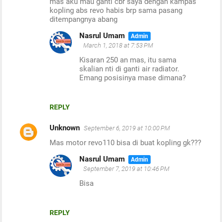
mas aku mau ganti cbr saya dengan kampas
o
kopling abs revo habis brp sama pasang
m
ditempangnya abang
m
Nasrul Umam
March 1, 2018 at 7:53 PM
e
Kisaran 250 an mas, itu sama
n
skalian nti di ganti air radiator.
t
Emang posisinya mase dimana?
s
REPLY
Unknown
September 6, 2019 at 10:00 PM
Mas motor revo110 bisa di buat kopling gk???
Nasrul Umam
September 7, 2019 at 10:46 PM
Bisa
REPLY