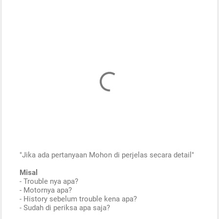
"Jika ada pertanyaan Mohon di perjelas secara detail"
P
Misal
o
- Trouble nya apa?
s
- Motornya apa?
t
- History sebelum trouble kena apa?
a
- Sudah di periksa apa saja?
C
o