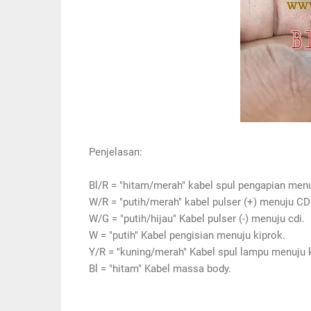
Penjelasan:
Bl/R = "hitam/merah" kabel spul pengapian menu
W/R = "putih/merah" kabel pulser (+) menuju CD
W/G = "putih/hijau" Kabel pulser (-) menuju cdi.
W = "putih" Kabel pengisian menuju kiprok.
Y/R = "kuning/merah" Kabel spul lampu menuju 
Bl = "hitam" Kabel massa body.