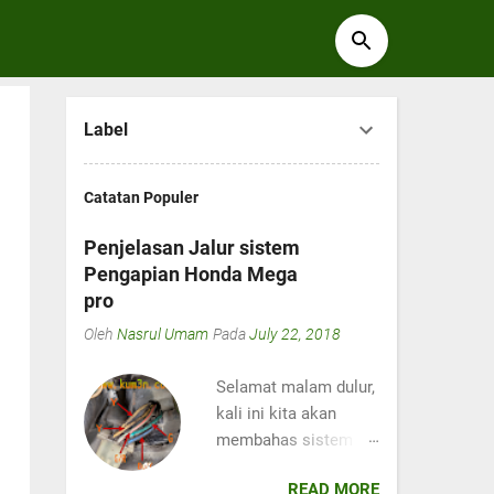
Label
Catatan Populer
Penjelasan Jalur sistem
Pengapian Honda Mega
pro
Oleh
Nasrul Umam
Pada
July 22, 2018
Selamat malam dulur,
kali ini kita akan
membahas sistem
kelistrikan di motor
READ MORE
Honda Mega pro ya