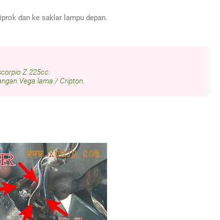
kiprok dan ke saklar lampu depan.
corpio Z 225cc
.
angan Vega lama / Cripton
.