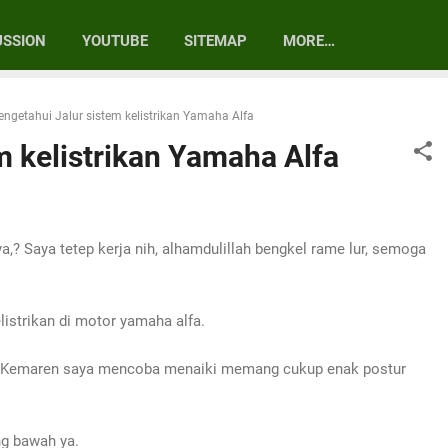
Skip to main content
USSION
YOUTUBE
SITEMAP
MORE…
ngetahui Jalur sistem kelistrikan Yamaha Alfa
m kelistrikan Yamaha Alfa
,? Saya tetep kerja nih, alhamdulillah bengkel rame lur, semoga
listrikan di motor yamaha alfa.
lur. Kemaren saya mencoba menaiki memang cukup enak postur
ng bawah ya.