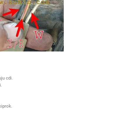
ju cdi.
i.
kiprok.