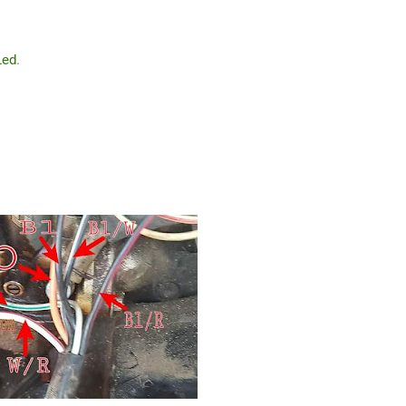
Led
.