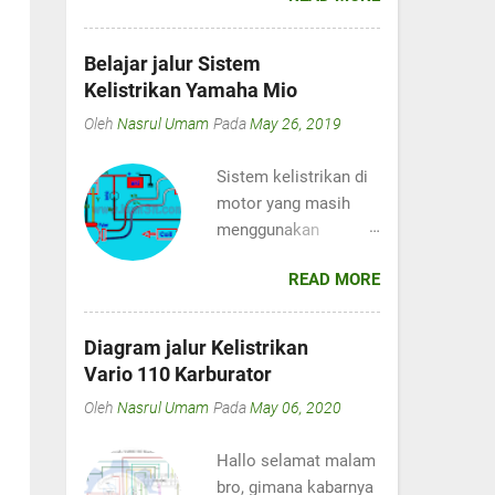
lur, maaf nih sekarang
kum3n.com jarang
Belajar jalur Sistem
membahas Masalah
Kelistrikan Yamaha Mio
di Motor Injeksi
Oleh
Nasrul Umam
Pada
May 26, 2019
karena sekarang
jarang menemui
Sistem kelistrikan di
motor tersebut, yaah
motor yang masih
namanya juga bengkel
menggunakan
di desa lur, adanya
karburator
motor-motor tua. 😂
READ MORE
sebenarnya tidak
Sebelum nya perlu
begitu rumit. Saya
anda ketahui di motor
bilang seperti itu
mega pro ini memiliki
Diagram jalur Kelistrikan
karena apabila kita
sistem pengapian DC,
Vario 110 Karburator
sudah paham warna
yaitu arus dari spul
Oleh
Nasrul Umam
Pada
May 06, 2020
kabel dan fungsi nya
hanya berfungsi
pada satu merk, maka
sebagai pengisian
Hallo selamat malam
pasti kita akan paham
tidak ada spul
bro, gimana kabarnya