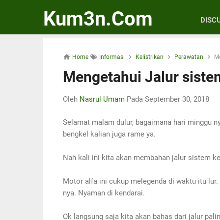
Kum3n.Com
DISC
Home
Informasi
Kelistrikan
Perawatan
Me
Mengetahui Jalur siste
Oleh
Nasrul Umam
Pada
September 30, 2018
Selamat malam dulur, bagaimana hari minggu nya
bengkel kalian juga rame ya.
Nah kali ini kita akan membahan jalur sistem ke
Motor alfa ini cukup melegenda di waktu itu 
nya. Nyaman di kendarai.
Ok langsung saja kita akan bahas dari jalur pali