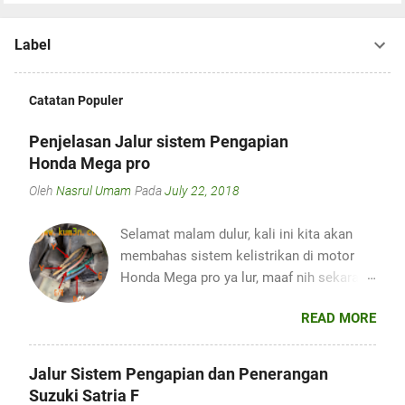
Label
Catatan Populer
Penjelasan Jalur sistem Pengapian
Honda Mega pro
Oleh
Nasrul Umam
Pada
July 22, 2018
Selamat malam dulur, kali ini kita akan
membahas sistem kelistrikan di motor
Honda Mega pro ya lur, maaf nih sekarang
kum3n.com jarang membahas Masalah di
READ MORE
Motor Injeksi karena sekarang jarang
menemui motor tersebut, yaah namanya
juga bengkel di desa lur, adanya motor-
Jalur Sistem Pengapian dan Penerangan
motor tua. 😂 Sebelum nya perlu anda
Suzuki Satria F