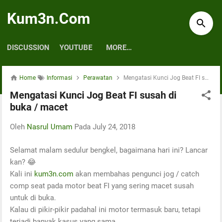
Skip to main content
Kum3n.Com
DISCUSSION
YOUTUBE
MORE…
Home
Informasi
Perawatan
Mengatasi Kunci Jog Beat FI susah di buka / macet
Mengatasi Kunci Jog Beat FI susah di
buka / macet
Oleh
Nasrul Umam
Pada
July 24, 2018
Selamat malam sedulur bengkel, bagaimana hari ini? Lancar
kan? 😂
Kali ini
kum3n.com
akan membahas pengunci jog / catch
comp seat pada motor beat FI yang sering macet susah
untuk di buka.
Kalau di pikir-pikir padahal ini motor termasuk baru, tetapi
terjadi banyak kasus yang sama.