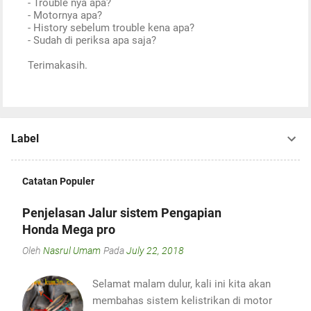
- Trouble nya apa?
s
- Motornya apa?
t
- History sebelum trouble kena apa?
a
- Sudah di periksa apa saja?
C
o
Terimakasih.
m
m
e
n
t
Label
Catatan Populer
Penjelasan Jalur sistem Pengapian
Honda Mega pro
Oleh
Nasrul Umam
Pada
July 22, 2018
Selamat malam dulur, kali ini kita akan
membahas sistem kelistrikan di motor