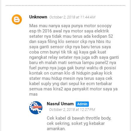
Unknown
October 2, 2018 at 11:44 AM
C
Mas mau nanya saya punya motor scoopy
o
esp th 2016 awal nya motor saya elektrik
m
setater nya tidak mau terus ada kedipan 52
dan saya filing klo sensor ckp nya hbis itu
m
saya ganti sensor ckp nya baru terus saya
coba cmn bunyi tik tik ajj kaya gak kuat
e
ngangkat relay setater nya juga sdh saya ganti
n
baru eh malah mati semua lampu panel2 nya
fuel pump nya juga gak bunyi waktu di posisi
t
kontak on cuman klo di hidupin pakay kick
s
stater mau hidup mesin nya terus saya cek
kabel suply yng dari sepul ke ecm terbakar
semua mas kira2 apa penyakit motor saya ya
mas
Nasrul Umam
October 2, 2018 at 12:27 PM
Cek kabel di bawah throttle body,
cek sekring, soket yg kebakar
amankan.