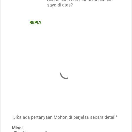
saya di atas?
REPLY
"Jika ada pertanyaan Mohon di perjelas secara detail"
P
Misal
o