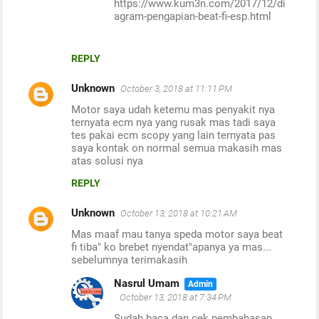
https://www.kum3n.com/2017/12/di
agram-pengapian-beat-fi-esp.html
REPLY
Unknown
October 3, 2018 at 11:11 PM
Motor saya udah ketemu mas penyakit nya
ternyata ecm nya yang rusak mas tadi saya
tes pakai ecm scopy yang lain ternyata pas
saya kontak on normal semua makasih mas
atas solusi nya
REPLY
Unknown
October 13, 2018 at 10:21 AM
Mas maaf mau tanya speda motor saya beat
fi tiba" ko brebet nyendat"apanya ya mas...
sebelumnya terimakasih
Nasrul Umam
October 13, 2018 at 7:34 PM
Sudah baca dan cek pembahasan