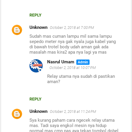
REPLY
Unknown
October 2, 2018 at 7:00 PM
Sudah mas cuman lampu mil sama lampu
sepedo meter nya gak nyala juga kabel yang
di bawah trotel body udah aman gak ada
masalah mas kira2 apa nya lagi ya mas
Nasrul Umam
October 2, 2018 at 10:07 PM
Relay utama nya sudah di pastikan
aman?
REPLY
Unknown
October 2, 2018 at 11:24 PM
Sya kurang paham cara ngecek relay utama
mas. Tadi saya engkol mesin nya hidup
normal mas cmn pas aya tekan tombol dobel