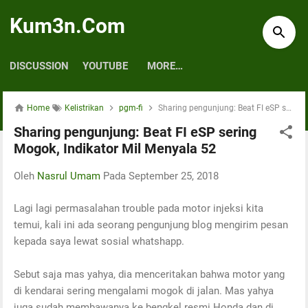
Skip to main content
Kum3n.Com
DISCUSSION
YOUTUBE
MORE…
Home
Kelistrikan
pgm-fi
Sharing pengunjung: Beat FI eSP sering Mogok, Indikator Mil Menyala 52
Sharing pengunjung: Beat FI eSP sering
Mogok, Indikator Mil Menyala 52
Oleh
Nasrul Umam
Pada
September 25, 2018
Lagi lagi permasalahan trouble pada motor injeksi kita
temui, kali ini ada seorang pengunjung blog mengirim pesan
kepada saya lewat sosial whatshapp.
Sebut saja mas yahya, dia menceritakan bahwa motor yang
di kendarai sering mengalami mogok di jalan. Mas yahya
juga sudah membawanya ke bengkel resmi Honda dan di